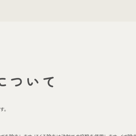
について
す。