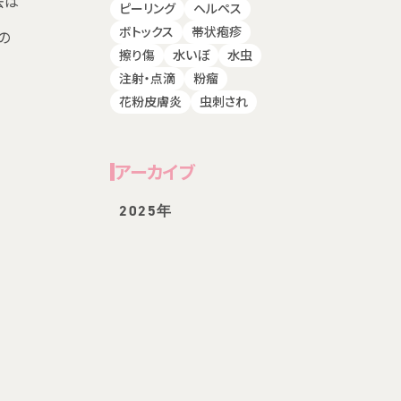
去は
ピーリング
ヘルペス
ボトックス
帯状疱疹
の
擦り傷
水いぼ
水虫
注射・点滴
粉瘤
花粉皮膚炎
虫刺され
アーカイブ
2025年